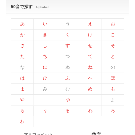
50音で探す
Alphabet
あ
い
う
え
お
か
き
く
け
こ
さ
し
す
せ
そ
た
ち
つ
て
と
な
に
ぬ
ね
の
は
ひ
ふ
へ
ほ
ま
み
む
め
も
や
ゆ
よ
ら
り
る
れ
ろ
わ
数字
アルファベット