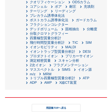
クオリフィケーション
ODSカラム
コアシェル
ポア
耐圧
充填剤
テーリング
リーディング
プレカラム誘導体化法
ポストカラム誘導体化法
ガードカラム
フラクションコレクター
デッドボリューム
固相抽出
分離度
分取クロマトグラフィー
四重極型質量分析計
飛行時間型質量分析計
TIC
SIM
イオンモビリティ
MALDI
イオントラップ型質量分析計
DESI
プロダクトイオン
プリカーサイオン
測定精密質量
スキャン分析
2次イオン
フラグメンテーション
マススペクトル
SIMS
イオン源
m/z
MRM
トリプル四重極型質量分析計
ATP
ADP
AMP
X線CT装置
用語集TOPへ戻る