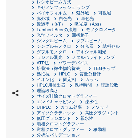
レシオビーム方式
キセノンフラッシュ ランプ
バイオフィルム
紫外域
可視域
赤外域
白色光
単色光
透過率（％T）
吸光度（Abs）
Lambert-Beerの法則
モノクロメータ
光学フィルタ
回折格子
シングルビーム
ダブルビーム
シングルモノクロ
分光器
試料セル
ダブルモノクロ
アキシャル測光
ラジアル測光
メタルハライドランプ
ATP法
パワーデバイス
培養法（微生物培養法）
TEGチップ
熱抵抗
HPLC
質量分析計
イオン化
固定相
カラム
HPLC用検出器
保持時間
理論段数
理論段高さ
サイズ排除クロマトグラフィー
エンドキャッピング
疎水性
UHPLC
カラム効率
メソッド
アイソクラティック
高圧グラジエント
低圧グラジエント
親水性
順相クロマトグラフィー
逆相クロマトグラフィー
移動相
分析法バリデーション