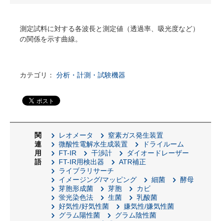
測定試料に対する各波長と測定値（透過率、吸光度など）
の関係を示す曲線。
カテゴリ：
分析・計測・試験機器
関
レオメータ
窒素ガス発生装置
連
微酸性電解水生成装置
ドライルーム
用
FT-IR
干渉計
ダイオードレーザー
語
FT-IR用検出器
ATR補正
ライブラリサーチ
イメージング/マッピング
細菌
酵母
芽胞形成菌
芽胞
カビ
蛍光染色法
生菌
乳酸菌
好気性/好気性菌
嫌気性/嫌気性菌
グラム陽性菌
グラム陰性菌