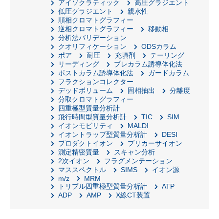
アイソクラティック
高圧グラジエント
低圧グラジエント
親水性
順相クロマトグラフィー
逆相クロマトグラフィー
移動相
分析法バリデーション
クオリフィケーション
ODSカラム
ポア
耐圧
充填剤
テーリング
リーディング
プレカラム誘導体化法
ポストカラム誘導体化法
ガードカラム
フラクションコレクター
デッドボリューム
固相抽出
分離度
分取クロマトグラフィー
四重極型質量分析計
飛行時間型質量分析計
TIC
SIM
イオンモビリティ
MALDI
イオントラップ型質量分析計
DESI
プロダクトイオン
プリカーサイオン
測定精密質量
スキャン分析
2次イオン
フラグメンテーション
マススペクトル
SIMS
イオン源
m/z
MRM
トリプル四重極型質量分析計
ATP
ADP
AMP
X線CT装置