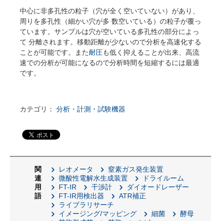
中心に非多孔性の粒子（穴が全く空いていない）があり、
周りを多孔性（細かい穴が多 数空いている）の粒子が覆っ
ています。サンプルは穴が空いている多孔性の部分によっ
て 分離されます。移動距離が少ないので分析を高速化する
ことが可能です。また
耐圧
も低く抑えることが出来、高流
速での分析が可能になるので分析時間を短縮するには最適
です。
カテゴリ：
分析・計測・試験機器
関
レオメータ
窒素ガス発生装置
連
微酸性電解水生成装置
ドライルーム
用
FT-IR
干渉計
ダイオードレーザー
語
FT-IR用検出器
ATR補正
ライブラリサーチ
イメージング/マッピング
細菌
酵母