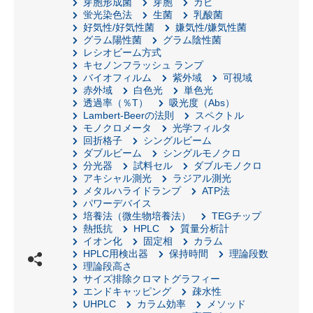
芽胞形成菌
芽胞
カビ
蛍光染色法
生菌
乳酸菌
好気性/好気性菌
嫌気性/嫌気性菌
グラム陽性菌
グラム陰性菌
レシオビーム方式
キセノンフラッシュ ランプ
バイオフィルム
紫外域
可視域
赤外域
白色光
単色光
透過率（％T）
吸光度（Abs）
Lambert-Beerの法則
スペクトル
モノクロメータ
光学フィルタ
回折格子
シングルビーム
ダブルビーム
シングルモノクロ
分光器
試料セル
ダブルモノクロ
アキシャル測光
ラジアル測光
メタルハライドランプ
ATP法
パワーデバイス
培養法（微生物培養法）
TEGチップ
熱抵抗
HPLC
質量分析計
イオン化
固定相
カラム
HPLC用検出器
保持時間
理論段数
理論段高さ
サイズ排除クロマトグラフィー
エンドキャッピング
疎水性
UHPLC
カラム効率
メソッド