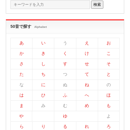
検索
50音で探す
Alphabet
あ
い
う
え
お
か
き
く
け
こ
さ
し
す
せ
そ
た
ち
つ
て
と
な
に
ぬ
ね
の
は
ひ
ふ
へ
ほ
ま
み
む
め
も
や
ゆ
よ
ら
り
る
れ
ろ