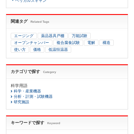
ヘリカルスキャン
関連タグ
Related Tags
エージング
薬品器具戸棚
万能試験
オープンチャンバー
複合腐食試験
電解
構造
使い方
価格
低温恒温器
カテゴリで探す
Category
科学用語
科学・産業機器
分析・計測・試験機器
研究施設
キーワードで探す
Keyword