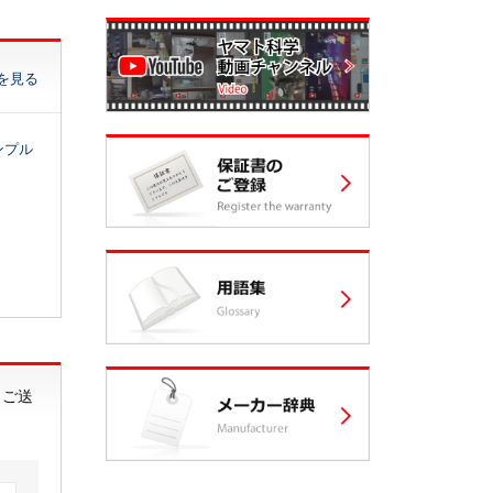
を見る
ンプル
らご送