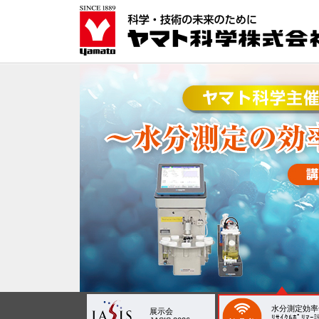
水分測定効率
展示会
ﾘｻｲｸﾙﾎﾟﾘﾏ