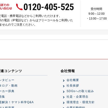
受付時間
9:00～12:00
固定電話・携帯電話などからご利用いただけます。
・13:00～17:00
一部の電話（IP電話など）からはフリーコールをご利用いた
ませんのでご注意ください。
関連コンテンツ
会社情報
ンタビュー
会社概要
タログ・動画
社長挨拶
ーカー辞典
SDGsへの取り組み
語集
社是・企業理念
題解決！ヤマト科学Q&A
環境理念・環境方針
マト科学賞
企業行動指針