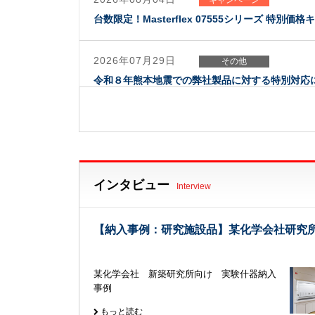
台数限定！Masterflex 07555シリーズ 特別価
2026年07月29日
その他
令和８年熊本地震での弊社製品に対する特別対応
2026年07月28日
企業
夏季休業のご案内
2026年07月02日
インタビュー
セミナー
Interview
7月
【7/31(金)開催】～働き方改革を支える分析業
【納入事例：研究施設品】某化学会社研究
2026年07月02日
展示会
7月
某化学会社 新築研究所向け 実験什器納入
事例
【7/13(月)～15(水)開催】第78回日本細胞生物
もっと読む