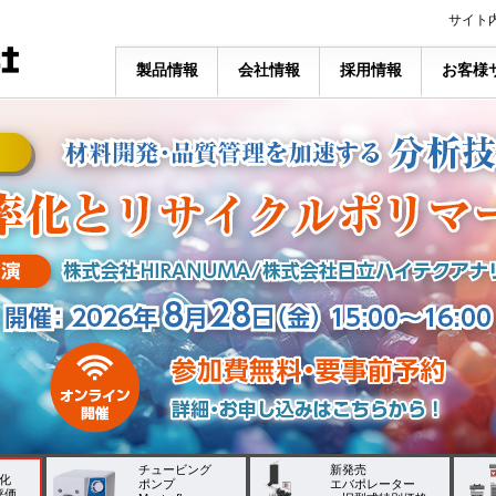
サイト
製品情報
会社情報
採用情報
お客様
チュービング
新発売
化
ポンプ
エバポレーター
ｰ評価