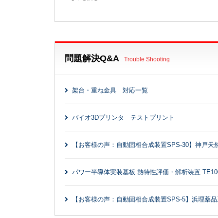
2026年07月01日
製品
ネオクールサーキュレーターCF303S/802S発売
2026年07月01日
製品
問題解決Q&A
Trouble Shooting
ロータリーエバポレーターRE203/REV203S発
架台・重ね金具 対応一覧
2026年07月01日
キャンペーン
7月
8月
9月
ロータリーエバポレーター特別価格キャンペーン
バイオ3Dプリンタ テストプリント
【お客様の声：自動固相合成装置SPS-30】神戸天
パワー半導体実装基板 熱特性評価・解析装置 TE1
【お客様の声：自動固相合成装置SPS-5】浜理薬