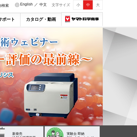
English
／
中文
文字サイズ
小
中
大
内検索
サポート
カタログ・動画
新発売
実験台 即納