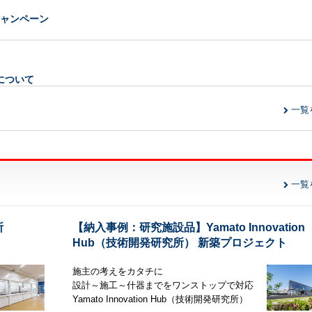
格キャンペーン
について
一覧
一覧
務自動化とは？～ 自動化ウェビナー
所
【納入事例：研究施設品】Yamato Innovation
Hub（技術開発研究所） 新築プロジェクト
施主の考えをカタチに
設計～施工～什器までをワンストップで対応
学会大会出展のご案内
Yamato Innovation Hub（技術開発研究所）