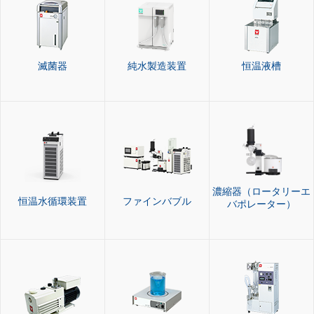
滅菌器
純水製造装置
恒温液槽
濃縮器（ロータリーエ
恒温水循環装置
ファインバブル
バポレーター）