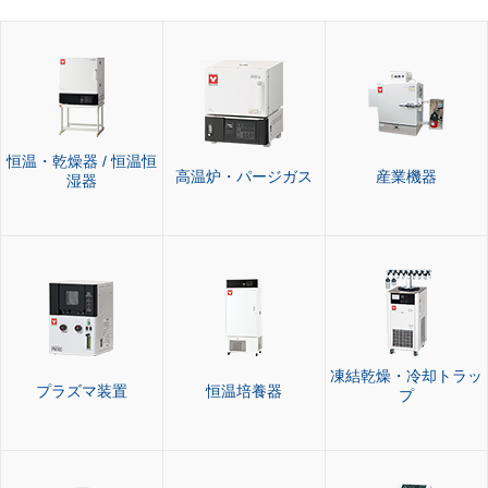
恒温・乾燥器 / 恒温恒
高温炉・パージガス
産業機器
湿器
凍結乾燥・冷却トラッ
プラズマ装置
恒温培養器
プ