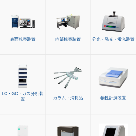
表面観察装置
内部観察装置
分光・発光・蛍光装置
LC・GC・ガス分析装
カラム・消耗品
物性計測装置
置