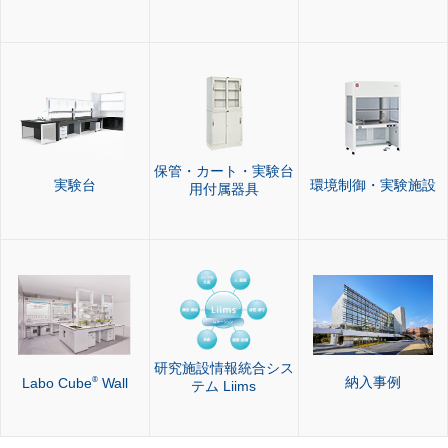
保管・カート・実験台
実験台
環境制御・実験施設
用付属器具
研究施設情報統合シス
納入事例
®
Labo Cube
Wall
テム Liims