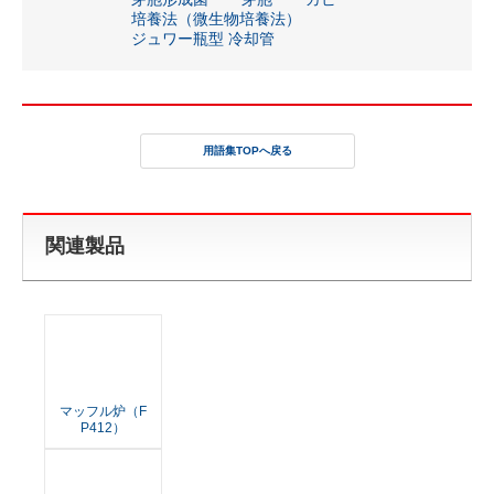
培養法（微生物培養法）
ジュワー瓶型 冷却管
用語集TOPへ戻る
関連製品
マッフル炉（F
P412）