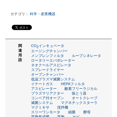
カテゴリ：
科学・産業機器
関
CO
インキュベータ
2
連
エージングチャンバー
用
メンブレンフィルタ
ループシネレータ
語
ロータリーエバポレーター
ネオクールアスピレータ
スプレードライヤー
オープンチャンバー
低温プラズマ滅菌システム
イナートガス
HEPAフィルタ
アスピレーター
酸素フリーラジカル
プラズマリアクター
振とう器
コンベア付オーブン
オートクレーブ
滅菌システム
マグネチックスターラ
マグミキサ
撹拌機
スリーワンモータ
細菌
酵母
芽胞形成菌
芽胞
カビ