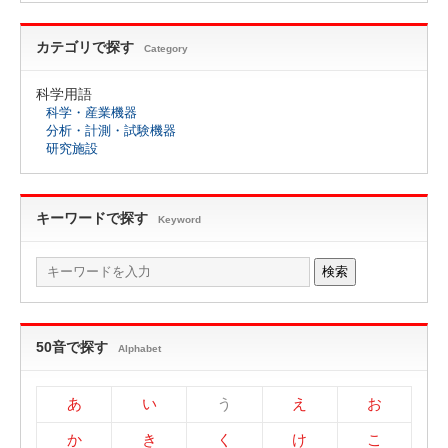
カテゴリで探す
Category
科学用語
科学・産業機器
分析・計測・試験機器
研究施設
キーワードで探す
Keyword
検索
50音で探す
Alphabet
あ
い
う
え
お
か
き
く
け
こ