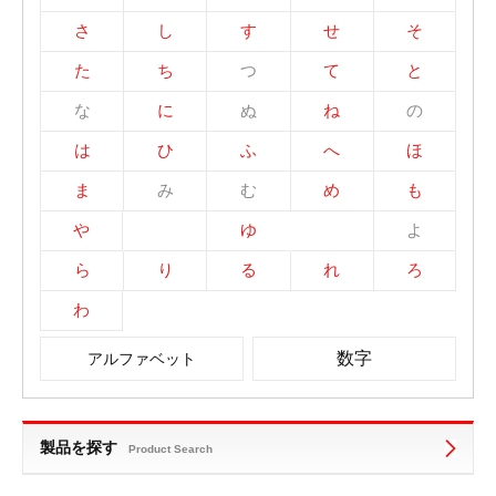
さ
し
す
せ
そ
た
ち
つ
て
と
な
に
ぬ
ね
の
は
ひ
ふ
へ
ほ
ま
み
む
め
も
や
ゆ
よ
ら
り
る
れ
ろ
わ
数字
アルファベット
製品を探す
Product Search