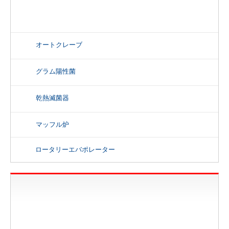
オートクレーブ
グラム陽性菌
乾熱滅菌器
マッフル炉
ロータリーエバポレーター