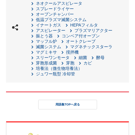
ネオクールアスピレータ
スプレードライヤー
オープンチャンバー
低温プラズマ滅菌システム
イナートガス
HEPAフィルタ
アスピレーター
プラズマリアクター
振とう器
コンベア付オーブン
マッフル炉
オートクレーブ
滅菌システム
マグネチックスターラ
マグミキサ
撹拌機
スリーワンモータ
細菌
酵母
芽胞形成菌
芽胞
カビ
培養法（微生物培養法）
ジュワー瓶型 冷却管
用語集TOPへ戻る