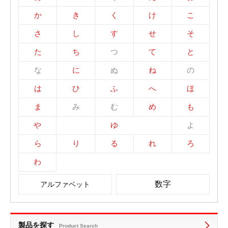
か
き
く
け
こ
さ
し
す
せ
そ
た
ち
つ
て
と
な
に
ぬ
ね
の
は
ひ
ふ
へ
ほ
ま
み
む
め
も
や
ゆ
よ
ら
り
る
れ
ろ
わ
数字
アルファベット
製品を探す
Product Search