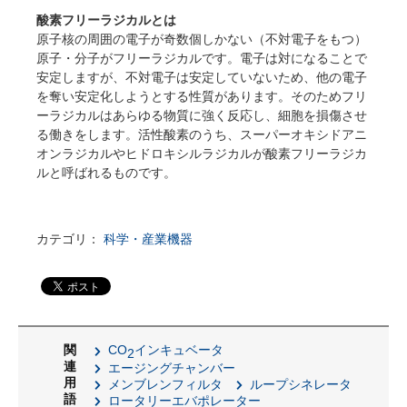
酸素フリーラジカルとは
原子核の周囲の電子が奇数個しかない（不対電子をもつ）
原子・分子がフリーラジカルです。電子は対になることで
安定しますが、不対電子は安定していないため、他の電子
を奪い安定化しようとする性質があります。そのためフリ
ーラジカルはあらゆる物質に強く反応し、細胞を損傷させ
る働きをします。活性酸素のうち、スーパーオキシドアニ
オンラジカルやヒドロキシルラジカルが酸素フリーラジカ
ルと呼ばれるものです。
カテゴリ：
科学・産業機器
関
CO
インキュベータ
2
連
エージングチャンバー
用
メンブレンフィルタ
ループシネレータ
語
ロータリーエバポレーター