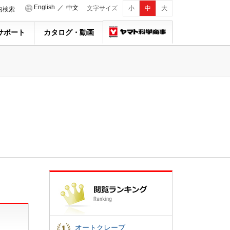
English
／
中文
文字サイズ
小
中
大
内検索
サポート
カタログ・動画
オートクレーブ