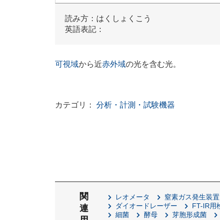
読み方：はくしょくこう
英語表記：
可視域
から近
赤外域
の光を含む光。
カテゴリ：
分析・計測・試験機器
関
レオメータ
窒素ガス発生装置
ダイオードレーザー
FT-IR
連
細菌
酵母
芽胞形成菌