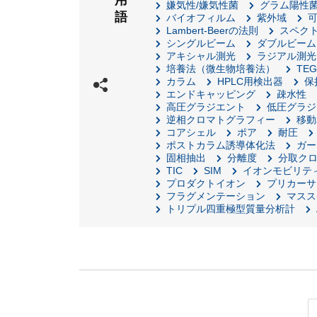
用
嫌気性/嫌気性菌
グラム陽性
語
バイオフィルム
紫外域
Lambert-Beerの法則
スペク
シングルビーム
ダブルビーム
アキシャル測光
ラジアル測光
培養法（微生物培養法）
TE
カラム
HPLC用検出器
保
エンドキャッピング
疎水性
高圧グラジエント
低圧グラジ
逆相クロマトグラフィー
移動
コアシェル
ポア
耐圧
ポストカラム誘導体化法
ガー
固相抽出
分離度
分取ク
TIC
SIM
イオンモビリテ
プロダクトイオン
プリカーサ
フラグメンテーション
マスス
トリプル四重極型質量分析計