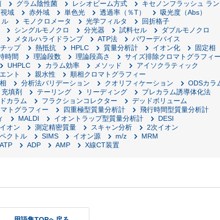
菌
グラム陰性菌
レシオビーム方式
キセノンフラッシュ ラン
可視域
赤外域
単色光
透過率（％T）
吸光度（Abs）
トル
モノクロメータ
光学フィルタ
回折格子
シングルモノクロ
分光器
試料セル
ダブルモノクロ
メタルハライドランプ
ATP法
パワーデバイス
Gチップ
熱抵抗
HPLC
質量分析計
イオン化
固定相
持時間
理論段数
理論段高さ
サイズ排除クロマトグラフィ
UHPLC
カラム効率
メソッド
アイソクラティック
エント
親水性
順相クロマトグラフィー
相
分析法バリデーション
クオリフィケーション
ODSカラ
充填剤
テーリング
リーディング
プレカラム誘導体化法
ドカラム
フラクションコレクター
デッドボリューム
ロマトグラフィー
四重極型質量分析計
飛行時間型質量分析計
ィ
MALDI
イオントラップ型質量分析計
DESI
イオン
測定精密質量
スキャン分析
2次イオン
ペクトル
SIMS
イオン源
m/z
MRM
ATP
ADP
AMP
X線CT装置
用語集TOPへ戻る