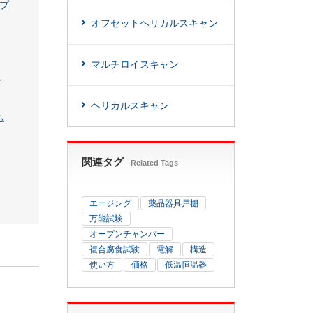
プ
オフセットヘリカルスキャン
マルチロイスキャン
ー
ヘリカルスキャン
ム
関連タグ
Related Tags
エージング
薬品器具戸棚
万能試験
オープンチャンバー
複合腐食試験
電解
構造
使い方
価格
低温恒温器