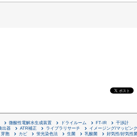
微酸性電解水生成装置
ドライルーム
FT-IR
干渉計
用検出器
ATR補正
ライブラリサーチ
イメージング/マッピン
芽胞
カビ
蛍光染色法
生菌
乳酸菌
好気性/好気性