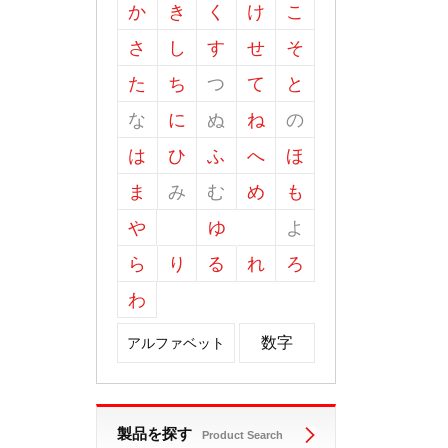
か
き
く
け
こ
さ
し
す
せ
そ
た
ち
つ
て
と
な
に
ぬ
ね
の
は
ひ
ふ
へ
ほ
ま
み
む
め
も
や
ゆ
よ
ら
り
る
れ
ろ
わ
数字
アルファベット
製品を探す
Product Search