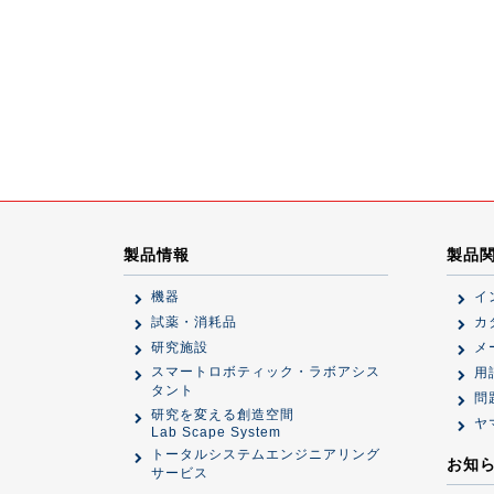
製品情報
製品
機器
イ
試薬・消耗品
カ
研究施設
メ
スマートロボティック・ラボアシス
用
タント
問
研究を変える創造空間
ヤ
Lab Scape System
トータルシステムエンジニアリング
お知
サービス