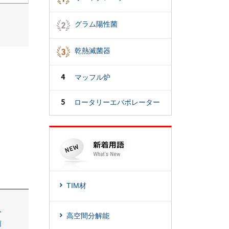
グラム陽性菌
乾熱滅菌器
マッフル炉
ロータリーエバポレーター
TIM材
グ
高空間分解能
菌