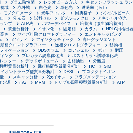
菌
グラム陰性菌
レシオビーム方式
キセノンフラッシュ ラン
可視域
赤外域
白色光
単色光
透過率（％T）
モノクロメータ
光学フィルタ
回折格子
シングルビーム
ロ
分光器
試料セル
ダブルモノクロ
アキシャル測光
ランプ
ATP法
パワーデバイス
培養法（微生物培養法）
質量分析計
イオン化
固定相
カラム
HPLC用検出
段高さ
サイズ排除クロマトグラフィー
エンドキャッピング
率
メソッド
アイソクラティック
高圧グラジエント
順相クロマトグラフィー
逆相クロマトグラフィー
移動相
フィケーション
ODSカラム
コアシェル
ポア
耐圧
ディング
プレカラム誘導体化法
ポストカラム誘導体化法
レクター
デッドボリューム
固相抽出
分離度
極型質量分析計
飛行時間型質量分析計
TIC
SIM
イオントラップ型質量分析計
DESI
プロダクトイオン
量
スキャン分析
2次イオン
フラグメンテーション
オン源
m/z
MRM
トリプル四重極型質量分析計
ATP
用語集TOPへ戻る