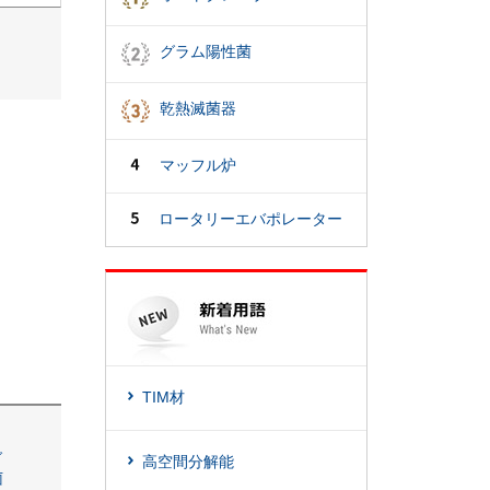
グラム陽性菌
乾熱滅菌器
マッフル炉
ロータリーエバポレーター
TIM材
グ
高空間分解能
菌