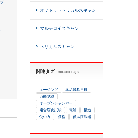
プ
オフセットヘリカルスキャン
マルチロイスキャン
器
ヘリカルスキャン
関連タグ
Related Tags
エージング
薬品器具戸棚
万能試験
オープンチャンバー
複合腐食試験
電解
構造
使い方
価格
低温恒温器