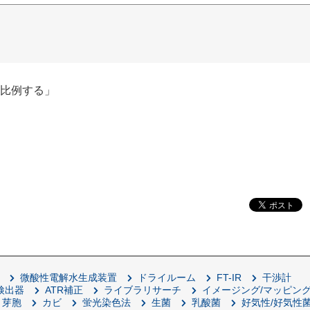
比例する」
微酸性電解水生成装置
ドライルーム
FT-IR
干渉計
用検出器
ATR補正
ライブラリサーチ
イメージング/マッピン
芽胞
カビ
蛍光染色法
生菌
乳酸菌
好気性/好気性