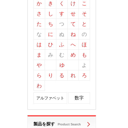
か
き
く
け
こ
さ
し
す
せ
そ
た
ち
つ
て
と
な
に
ぬ
ね
の
は
ひ
ふ
へ
ほ
ま
み
む
め
も
や
ゆ
よ
ら
り
る
れ
ろ
わ
数字
アルファベット
製品を探す
Product Search