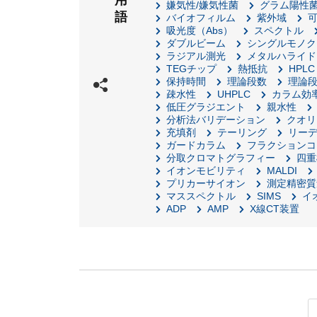
用
嫌気性/嫌気性菌
グラム陽性
語
バイオフィルム
紫外域
吸光度（Abs）
スペクトル
ダブルビーム
シングルモノク
ラジアル測光
メタルハライド
TEGチップ
熱抵抗
HPLC
保持時間
理論段数
理論
疎水性
UHPLC
カラム効
低圧グラジエント
親水性
分析法バリデーション
クオリ
充填剤
テーリング
リー
ガードカラム
フラクションコ
分取クロマトグラフィー
四重
イオンモビリティ
MALDI
プリカーサイオン
測定精密質
マススペクトル
SIMS
イ
ADP
AMP
X線CT装置