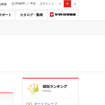
English
／
中文
文字サイズ
小
中
大
内検索
サポート
カタログ・動画
オートクレーブ