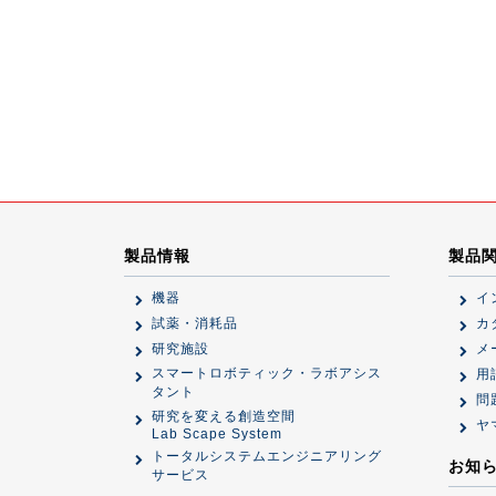
製品情報
製品
機器
イ
試薬・消耗品
カ
研究施設
メ
スマートロボティック・ラボアシス
用
タント
問
研究を変える創造空間
ヤ
Lab Scape System
トータルシステムエンジニアリング
お知
サービス