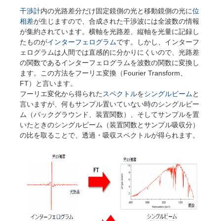
干渉計
内の光路差分だけ固定鏡側の光と移動鏡側の光に
位
相差
が生じますので、合成された干渉波には全波数の情報
が集約されています。横軸を光路差、縦軸を光量に記録し
たものが
インターフェログラム
です。しかし、インターフ
ェログラムは人間では直感的に分かりにくいので、光路差
の関数であるインターフェログラムを波数の関数に変換し
ます。この方法をフーリエ変換（Fourier Transform、
FT）と言います。
フーリエ変化から得られた
スペクトル
を
シングルビーム
と
言いますが、何もサンプル置いていない時のシングルビー
ム（バックグラウンド、装置関数）、そしてサンプルを置
いたときのシングルビーム（装置関数とサンプル吸収分）
の比を取ることで、透過・吸収スペクトルが得られます。