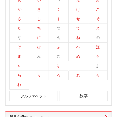
か
き
く
け
こ
さ
し
す
せ
そ
た
ち
つ
て
と
な
に
ぬ
ね
の
は
ひ
ふ
へ
ほ
ま
み
む
め
も
や
ゆ
よ
ら
り
る
れ
ろ
わ
数字
アルファベット
製品を探す