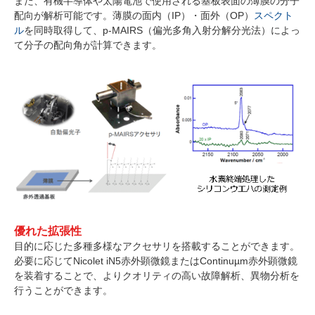
また、有機半導体や太陽電池で使用される基板表面の薄膜の分子
配向が解析可能です。薄膜の面内（IP）・面外（OP）
スペクト
ル
を同時取得して、p-MAIRS（偏光多角入射分解分光法）によっ
て分子の配向角が計算できます。
優れた拡張性
目的に応じた多種多様なアクセサリを搭載することができます。
必要に応じてNicolet iN5赤外顕微鏡またはContinuµm赤外顕微鏡
を装着することで、よりクオリティの高い故障解析、異物分析を
行うことができます。