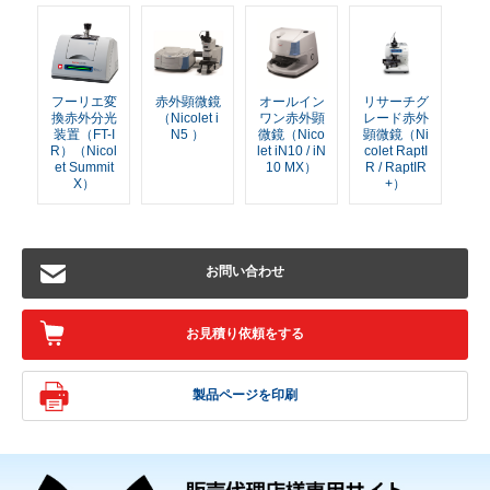
フーリエ変
赤外顕微鏡
オールイン
リサーチグ
換赤外分光
（Nicolet i
ワン赤外顕
レード赤外
装置（FT-I
N5 ）
微鏡（Nico
顕微鏡（Ni
R）（Nicol
let iN10 / iN
colet RaptI
et Summit
10 MX）
R / RaptIR
X）
+）
お問い合わせ
お見積り依頼をする
製品ページを印刷