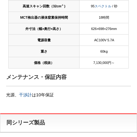
-1
高速スキャン回数（32cm
)
95
スペクトル
/ 秒
MCT検出器の液体窒素保持時間
18時間
外寸法（幅×奥行×高さ）
626×698×276mm
電源容量
AC100V 5.7A
重さ
60kg
価格（税抜）
7,130,000円～
メンテナンス・保証内容
光源、
干渉計
は10年保証
同シリーズ製品