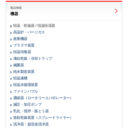
製品情報
機器
恒温・乾燥器 / 恒温恒湿器
高温炉・パージガス
産業機器
プラズマ装置
恒温培養器
凍結乾燥・冷却トラップ
滅菌器
純水製造装置
恒温液槽
恒温水循環装置
ファインバブル
濃縮器
（ロータリーエバポレーター）
減圧・加圧ポンプ
乳化・撹拌・振とう器
造粒乾燥装置
（スプレードライヤー）
洗浄器・超音波洗浄器