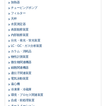
加熱器
チュービングポンプ
フィルター
天秤
水質測定器
表面観察装置
内部観察装置
分光・発光・蛍光装置
LC・GC・ガス分析装置
カラム・消耗品
物性計測装置
微生物関連機器
細胞関連機器
遺伝子関連装置
電気泳動装置
遠心機
冷凍庫・冷蔵庫
環境・プロセス関連装置
合成・前処理装置
オートメーション