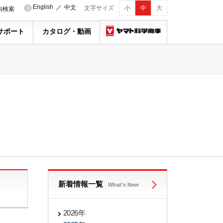
English
／
中文
文字サイズ
小
中
大
内検索
サポート
カタログ・動画
新着情報一覧
What’s New
2026年