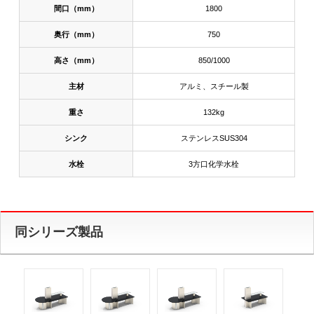
間口（mm）
1800
奥行（mm）
750
高さ（mm）
850/1000
主材
アルミ、スチール製
重さ
132kg
シンク
ステンレスSUS304
水栓
3方口化学水栓
同シリーズ製品