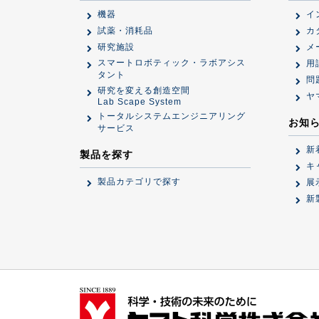
機器
イ
試薬・消耗品
カ
研究施設
メ
スマートロボティック・ラボアシス
用
タント
問
研究を変える創造空間
ヤ
Lab Scape System
トータルシステムエンジニアリング
お知
サービス
新
製品を探す
キ
製品カテゴリで探す
展
新