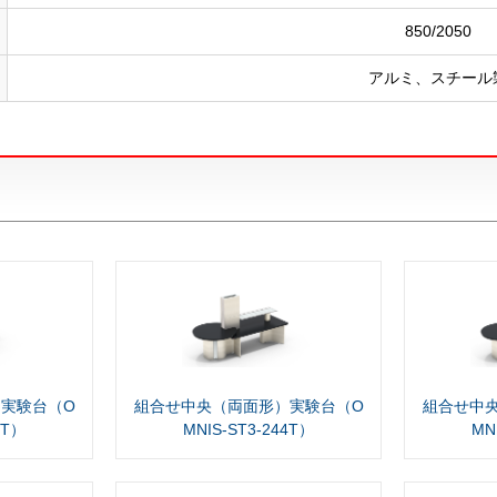
850/2050
アルミ、スチール
実験台（O
組合せ中央（両面形）実験台（O
組合せ中
4T）
MNIS-ST3-244T）
MN