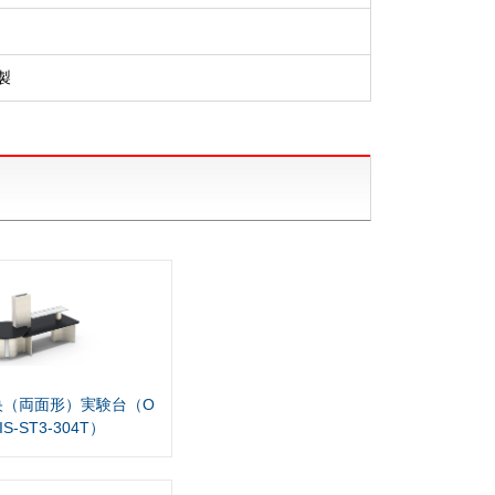
製
央（両面形）実験台（O
IS-ST3-304T）