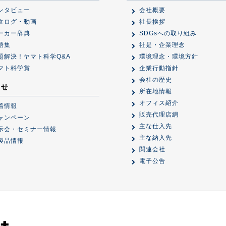
ンタビュー
会社概要
タログ・動画
社長挨拶
ーカー辞典
SDGsへの取り組み
語集
社是・企業理念
題解決！ヤマト科学Q&A
環境理念・環境方針
マト科学賞
企業行動指針
会社の歴史
らせ
所在地情報
オフィス紹介
着情報
販売代理店網
ャンペーン
主な仕入先
示会・セミナー情報
主な納入先
製品情報
関連会社
電子公告