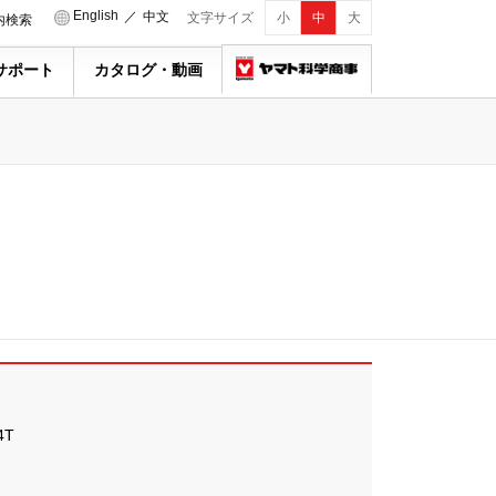
English
／
中文
文字サイズ
小
中
大
内検索
サポート
カタログ・動画
4T