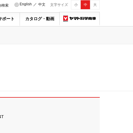
English
／
中文
文字サイズ
小
中
大
内検索
サポート
カタログ・動画
4T