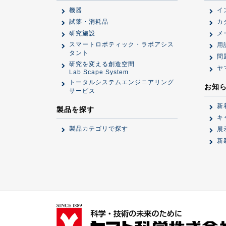
機器
イ
試薬・消耗品
カ
研究施設
メ
スマートロボティック・ラボアシス
用
タント
問
研究を変える創造空間
ヤ
Lab Scape System
トータルシステムエンジニアリング
お知
サービス
新
製品を探す
キ
製品カテゴリで探す
展
新