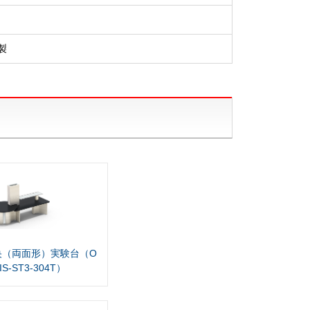
製
央（両面形）実験台（O
IS-ST3-304T）