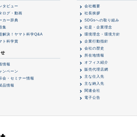
ンタビュー
会社概要
タログ・動画
社長挨拶
ーカー辞典
SDGsへの取り組み
語集
社是・企業理念
題解決！ヤマト科学Q&A
環境理念・環境方針
マト科学賞
企業行動指針
会社の歴史
らせ
所在地情報
オフィス紹介
着情報
販売代理店網
ャンペーン
主な仕入先
示会・セミナー情報
主な納入先
製品情報
関連会社
電子公告