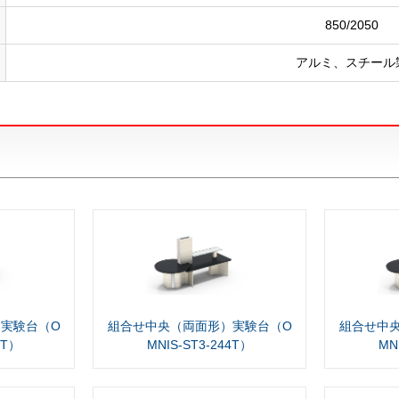
850/2050
アルミ、スチール
実験台（O
組合せ中央（両面形）実験台（O
組合せ中
4T）
MNIS-ST3-244T）
MN