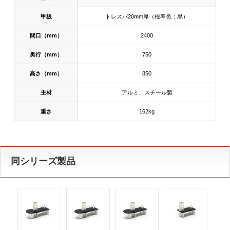
甲板
トレスパ20mm厚（標準色：黒）
間口（mm）
2400
奥行（mm）
750
高さ（mm）
850
主材
アルミ、スチール製
重さ
162kg
同シリーズ製品