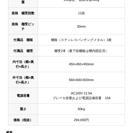
重
規格 棚受段数
11段
規格 棚受ピッ
30mm
チ
付属品 棚板
棚板（ステンレスパンチングメタル）1枚
付属品 棚受
棚受2本（最下段棚板は槽内固定済）
内寸法（幅×奥
450×450×450mm
行×高さ）
外寸法（幅×奥
560×600×820mm
行×高さ）
AC100V 12.5A
電源容量
ブレーカ容量および電源設備容量 15A
重さ
50kg
価格（税抜）
294,000円
備考