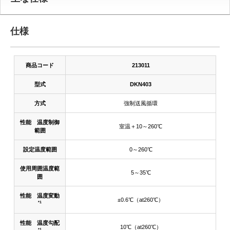
仕様
商品コード
213011
型式
DKN403
方式
強制送風循環
性能 温度制御
室温＋10～260℃
範囲
設定温度範囲
0～260℃
使用周囲温度範
5～35℃
囲
性能 温度変動
±0.6℃（at260℃）
*1
性能 温度勾配
10℃（at260℃）
*1