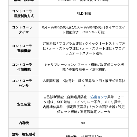
コントローラ
P.I.D.制御
温度制御方式
コントローラ
0分～99時間59分及び100～999時間50分 (タイマウエイ
タイマ
ト機能付き、ON / OFF可能)
定値運転 / プログラム運転 / クイックオートストップ運
コントローラ
転 / オートストップ運転 / オートスタート運転 / プログ
運転機能
ラムオートスタート運転
コントローラ
キャリブレーションオフセット機能 / 設定値ロック機
付加機能
能 / 停電復帰モード選択機能
コントローラ
温度調整器：K熱電対 独立過昇防止用：液圧式過昇防
センサ
止
自己診断機能（自動過昇防止、
温度センサ
異常、ヒー
タ断線、SSR短絡、メインリレー不良、メモリ異常、
安全装置
内部通信異常、測定温度異常）/ 独立過昇防止器 / 設定
値ロック機能 / 過電流漏電ブレーカ
内容積
90L
規格 棚板耐荷
15kg/枚、 総耐荷重30kg