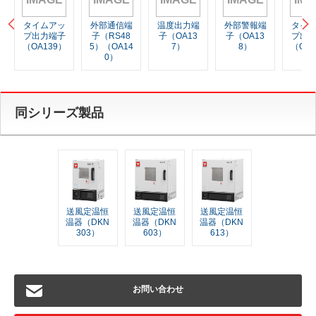
タイムアッ
外部通信端
温度出力端
外部警報端
タイ
プ出力端子
子（RS48
子（OA13
子（OA13
プ出
（OA139）
5）（OA14
7）
8）
（OA1
0）
同シリーズ製品
送風定温恒
送風定温恒
送風定温恒
温器（DKN
温器（DKN
温器（DKN
303）
603）
613）
お問い合わせ