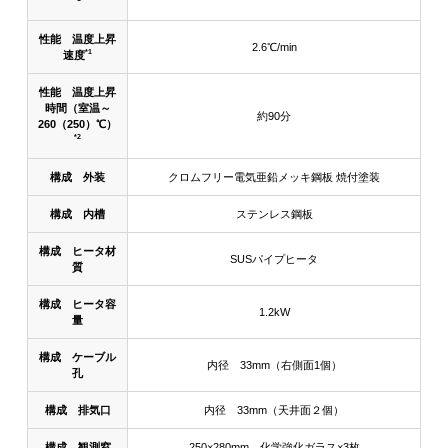
性能 温度上昇
2.6℃/min
*1
速度
性能 温度上昇
時間（室温～
約90分
260（250）℃）
*2
構成 外装
クロムフリー電気亜鉛メッキ鋼板 焼付塗装
構成 内槽
ステンレス鋼板
構成 ヒータ材
SUSパイプヒータ
質
構成 ヒータ容
1.2kW
量
構成 ケーブル
内径 33mm（右側面1個）
孔
構成 排気口
内径 33mm（天井面２個）
構成 観測窓
250×280mm 化学強化ガラス×3枚