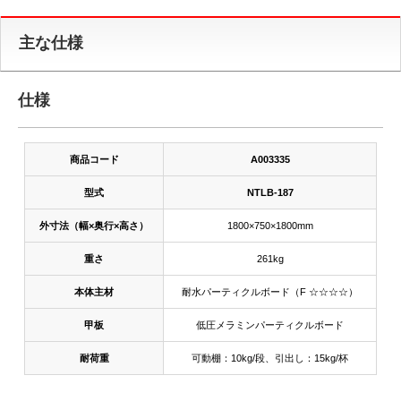
主な仕様
仕様
商品コード
A003335
型式
NTLB-187
外寸法（幅×奥行×高さ）
1800×750×1800mm
重さ
261kg
本体主材
耐水パーティクルボード（F ☆☆☆☆）
甲板
低圧メラミンパーティクルボード
耐荷重
可動棚：10kg/段、引出し：15kg/杯