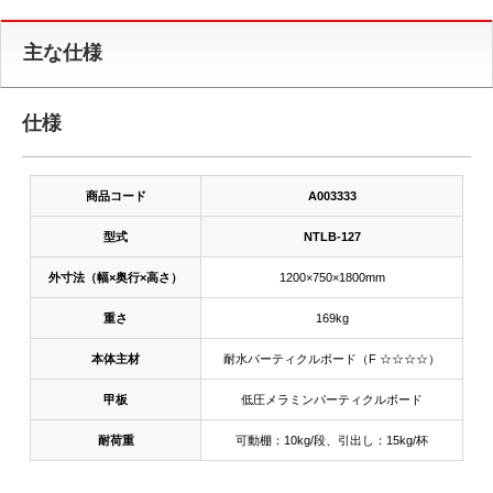
主な仕様
仕様
商品コード
A003333
型式
NTLB-127
外寸法（幅×奥行×高さ）
1200×750×1800mm
重さ
169kg
本体主材
耐水パーティクルボード（F ☆☆☆☆）
甲板
低圧メラミンパーティクルボード
耐荷重
可動棚：10kg/段、引出し：15kg/杯