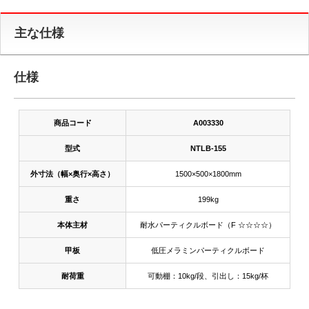
主な仕様
仕様
商品コード
A003330
型式
NTLB-155
外寸法（幅×奥行×高さ）
1500×500×1800mm
重さ
199kg
本体主材
耐水パーティクルボード（F ☆☆☆☆）
甲板
低圧メラミンパーティクルボード
耐荷重
可動棚：10kg/段、引出し：15kg/杯