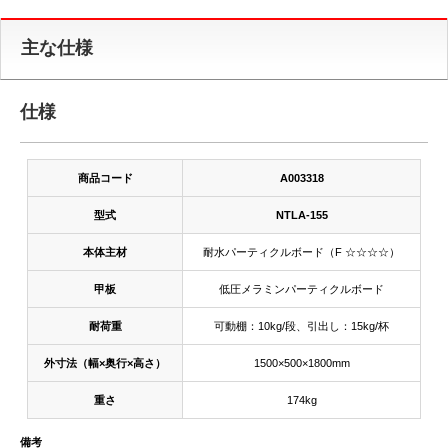
主な仕様
仕様
商品コード
A003318
型式
NTLA-155
本体主材
耐水パーティクルボード（F ☆☆☆☆）
甲板
低圧メラミンパーティクルボード
耐荷重
可動棚：10kg/段、引出し：15kg/杯
外寸法（幅×奥行×高さ）
1500×500×1800mm
重さ
174kg
備考