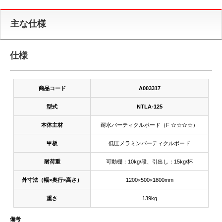
主な仕様
仕様
商品コード
A003317
型式
NTLA-125
本体主材
耐水パーティクルボード（F ☆☆☆☆）
甲板
低圧メラミンパーティクルボード
耐荷重
可動棚：10kg/段、引出し：15kg/杯
外寸法（幅×奥行×高さ）
1200×500×1800mm
重さ
139kg
備考