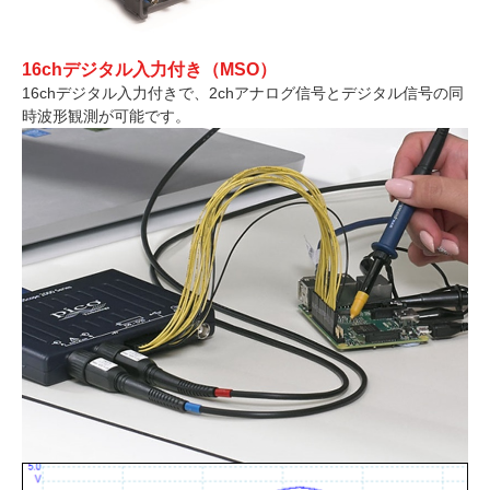
16chデジタル入力付き（MSO）
16chデジタル入力付きで、2chアナログ信号とデジタル信号の同
時波形観測が可能です。