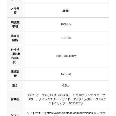
メモリ
256M
長
周波数
100MHz
帯域
垂直分
8～16bit
解能
外寸法
（幅×奥
190×170×40mm
行×高
さ）
電源容
5V 1.2A
量
重さ
0.5kg
USB2.0ケーブル(USB3.0/3.1互換)、X1/X10パッシブ プローブ
付属品
（4本）、クイックスタートガイド、デジタル入力ケーブル&テ
ストクリップ、ACアダプタ
ソフトウエアはhttps://www.picotech.com/downloads からダウ
ソフト