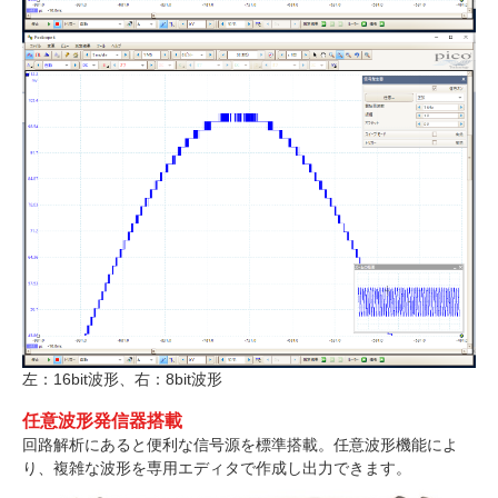
左：16bit波形、右：8bit波形
任意波形発信器搭載
回路解析にあると便利な信号源を標準搭載。任意波形機能によ
り、複雑な波形を専用エディタで作成し出力できます。