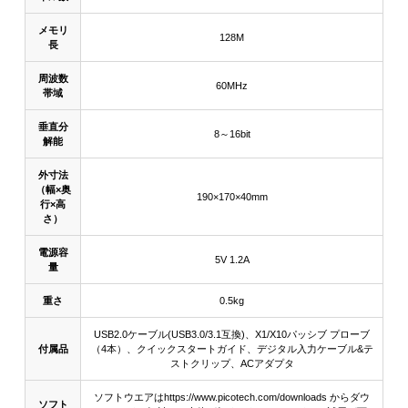
メモリ
128M
長
周波数
60MHz
帯域
垂直分
8～16bit
解能
外寸法
（幅×奥
190×170×40mm
行×高
さ）
電源容
5V 1.2A
量
重さ
0.5kg
USB2.0ケーブル(USB3.0/3.1互換)、X1/X10パッシブ プローブ
付属品
（4本）、クイックスタートガイド、デジタル入力ケーブル&テ
ストクリップ、ACアダプタ
ソフトウエアはhttps://www.picotech.com/downloads からダウ
ソフト