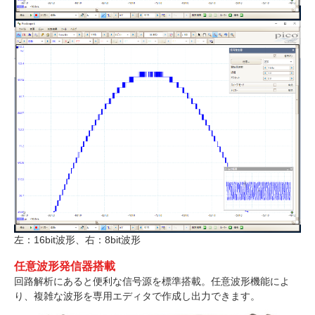
左：16bit波形、右：8bit波形
任意波形発信器搭載
回路解析にあると便利な信号源を標準搭載。任意波形機能によ
り、複雑な波形を専用エディタで作成し出力できます。