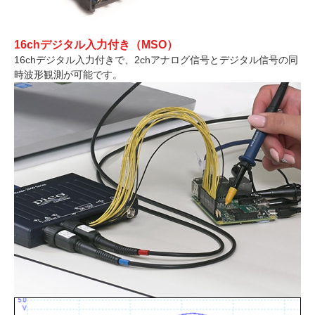
16chデジタル入力付き（MSO）
16chデジタル入力付きで、2chアナログ信号とデジタル信号の同
時波形観測が可能です。