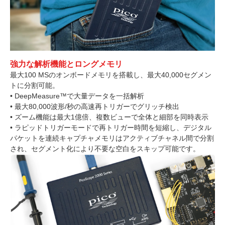
強力な解析機能とロングメモリ
最大100 MSのオンボードメモリを搭載し、最大40,000セグメン
トに分割可能。
• DeepMeasure™で大量データを一括解析
• 最大80,000波形/秒の高速再トリガーでグリッチ検出
• ズーム機能は最大1億倍、複数ビューで全体と細部を同時表示
• ラピッドトリガーモードで再トリガー時間を短縮し、デジタル
パケットを連続キャプチャメモリはアクティブチャネル間で分割
され、セグメント化により不要な空白をスキップ可能です。