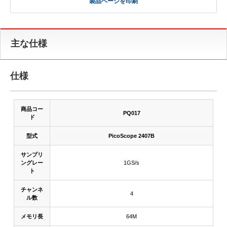
製品ページを印刷
主な仕様
仕様
商品コー
PQ017
ド
型式
PicoScope 2407B
サンプリ
ングレー
1GS/s
ト
チャンネ
4
ル数
メモリ長
64M