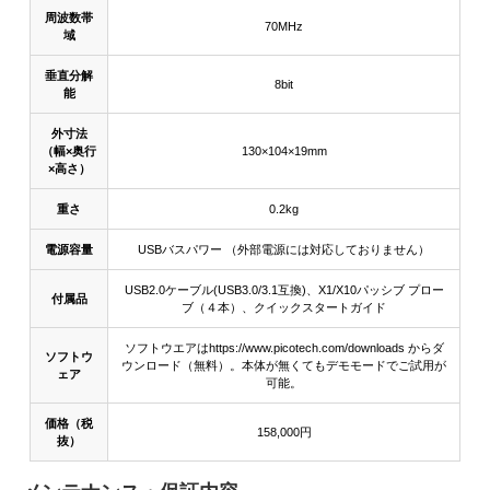
周波数帯
70MHz
域
垂直分解
8bit
能
外寸法
（幅×奥行
130×104×19mm
×高さ）
重さ
0.2kg
電源容量
USBバスパワー （外部電源には対応しておりません）
USB2.0ケーブル(USB3.0/3.1互換)、X1/X10パッシブ プロー
付属品
ブ（４本）、クイックスタートガイド
ソフトウエアはhttps://www.picotech.com/downloads からダ
ソフトウ
ウンロード（無料）。本体が無くてもデモモードでご試用が
ェア
可能。
価格（税
158,000円
抜）