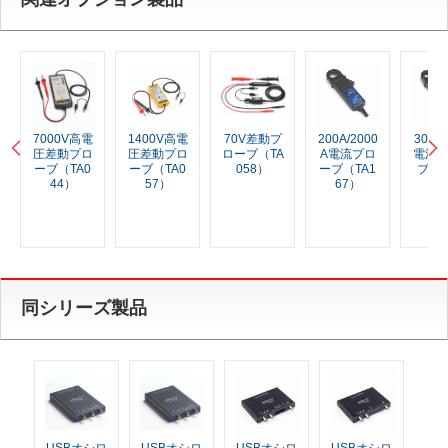
電
1400V高電
70V差動プ
200A/2000
30A高精度
140
ロ
圧差動プロ
ローブ（TA
A電流プロ
電流プロー
圧差
0
ーブ（TA0
058）
ーブ（TA1
ブ（TA18
ーブ
57）
67）
9）
4
同シリーズ製品