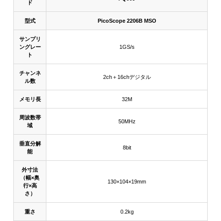
ド
型式
PicoScope 2206B MSO
サンプリ
ングレー
1GS/s
ト
チャンネ
2ch＋16chデジタル
ル数
メモリ長
32M
周波数帯
50MHz
域
垂直分解
8bit
能
外寸法
（幅×奥
130×104×19mm
行×高
さ）
重さ
0.2kg