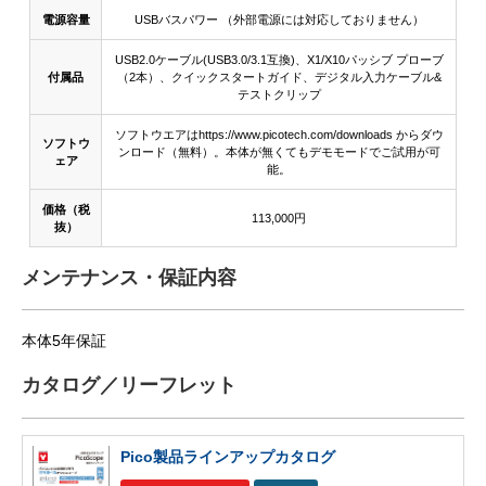
電源容量
USBバスパワー （外部電源には対応しておりません）
USB2.0ケーブル(USB3.0/3.1互換)、X1/X10パッシブ プローブ
付属品
（2本）、クイックスタートガイド、デジタル入力ケーブル&
テストクリップ
ソフトウエアはhttps://www.picotech.com/downloads からダウ
ソフトウ
ンロード（無料）。本体が無くてもデモモードでご試用が可
ェア
能。
価格（税
113,000円
抜）
メンテナンス・保証内容
本体5年保証
カタログ／リーフレット
Pico製品ラインアップカタログ