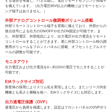
する場合を考慮し、パネル面に、電圧リモートセンシング用端子
を備えています。（出力電圧80V以上の機種にはリモートセンシ
ング端子はありません。）
外部アナログコントロール微調整ボリューム搭載
外部リモートコントロール端子を背面に備えており、外部からの
接点信号による出力のON/OFFや出力ON固定が可能です。ま
た、外部電圧、外部抵抗により、出力電圧や出力電流をリモート
コントロールすることができます。更に外部コントロール時の調
整用ボリュームをフロントパネルに搭載、オフセットとフルスケ
ールの調整が可能です。
モニタアウト
出力電圧および出力電流を0～約10Vの電圧でモニタすることが
可能です。
EIAラックサイズ対応
新筐体の採用によりスリム化を実現しました。またシリーズ内全
機種とも高さと横幅を統一、EIAラックサイズにも対応します。
出力過電圧保護（OVP）
過電圧から負荷を保護します。設定はフロントパネルのOVPボリ