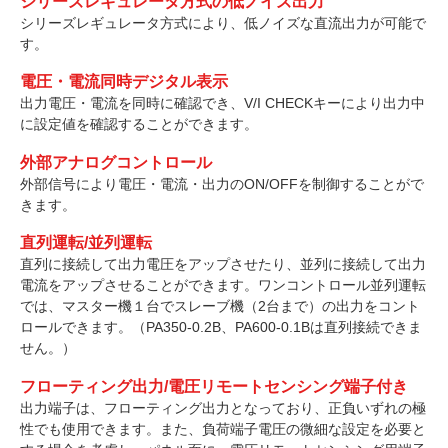
シリーズレギュレータ方式の低ノイズ出力
シリーズレギュレータ方式により、低ノイズな直流出力が可能で
す。
電圧・電流同時デジタル表示
出力電圧・電流を同時に確認でき、V/I CHECKキーにより出力中
に設定値を確認することができます。
外部アナログコントロール
外部信号により電圧・電流・出力のON/OFFを制御することがで
きます。
直列運転/並列運転
直列に接続して出力電圧をアップさせたり、並列に接続して出力
電流をアップさせることができます。ワンコントロール並列運転
では、マスター機１台でスレーブ機（2台まで）の出力をコント
ロールできます。（PA350-0.2B、PA600-0.1Bは直列接続できま
せん。）
フローティング出力/電圧リモートセンシング端子付き
出力端子は、フローティング出力となっており、正負いずれの極
性でも使用できます。また、負荷端子電圧の微細な設定を必要と