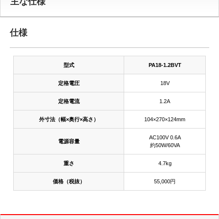
主な仕様
仕様
型式
PA18-1.2BVT
定格電圧
18V
定格電流
1.2A
外寸法（幅×奥行×高さ）
104×270×124mm
AC100V 0.6A
電源容量
約50W/60VA
重さ
4.7kg
価格（税抜）
55,000円