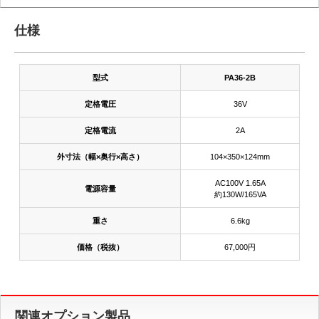
仕様
型式
PA36-2B
定格電圧
36V
定格電流
2A
外寸法（幅×奥行×高さ）
104×350×124mm
AC100V 1.65A
電源容量
約130W/165VA
重さ
6.6kg
価格（税抜）
67,000円
関連オプション製品