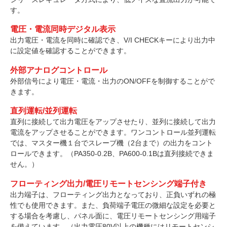
す。
電圧・電流同時デジタル表示
出力電圧・電流を同時に確認でき、V/I CHECKキーにより出力中
に設定値を確認することができます。
外部アナログコントロール
外部信号により電圧・電流・出力のON/OFFを制御することがで
きます。
直列運転/並列運転
直列に接続して出力電圧をアップさせたり、並列に接続して出力
電流をアップさせることができます。ワンコントロール並列運転
では、マスター機１台でスレーブ機（2台まで）の出力をコント
ロールできます。（PA350-0.2B、PA600-0.1Bは直列接続できま
せん。）
フローティング出力/電圧リモートセンシング端子付き
出力端子は、フローティング出力となっており、正負いずれの極
性でも使用できます。また、負荷端子電圧の微細な設定を必要と
する場合を考慮し、パネル面に、電圧リモートセンシング用端子
を備えています。（出力電圧80V以上の機種にはリモートセンシ