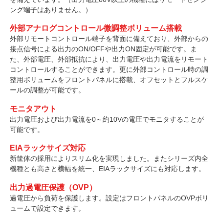
ング端子はありません。）
外部アナログコントロール微調整ボリューム搭載
外部リモートコントロール端子を背面に備えており、外部からの
接点信号による出力のON/OFFや出力ON固定が可能です。ま
た、外部電圧、外部抵抗により、出力電圧や出力電流をリモート
コントロールすることができます。更に外部コントロール時の調
整用ボリュームをフロントパネルに搭載、オフセットとフルスケ
ールの調整が可能です。
モニタアウト
出力電圧および出力電流を0～約10Vの電圧でモニタすることが
可能です。
EIAラックサイズ対応
新筐体の採用によりスリム化を実現しました。またシリーズ内全
機種とも高さと横幅を統一、EIAラックサイズにも対応します。
出力過電圧保護（OVP）
過電圧から負荷を保護します。設定はフロントパネルのOVPボリ
ュームで設定できます。