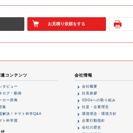
お見積り依頼をする
関連コンテンツ
会社情報
ンタビュー
会社概要
タログ・動画
社長挨拶
ーカー辞典
SDGsへの取り組み
語集
社是・企業理念
題解決！ヤマト科学Q&A
環境理念・環境方針
マト科学賞
企業行動指針
会社の歴史
らせ