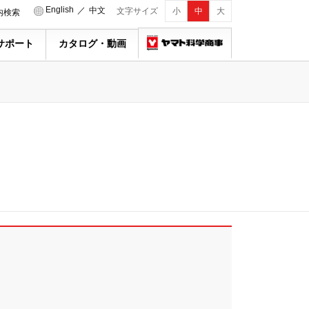
English
／
中文
文字サイズ
小
中
大
内検索
サポート
カタログ・動画