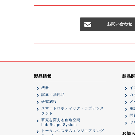
お問い合わせ
製品情報
製品
機器
イ
試薬・消耗品
カ
研究施設
メ
スマートロボティック・ラボアシス
用
タント
問
研究を変える創造空間
ヤ
Lab Scape System
トータルシステムエンジニアリング
お知