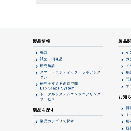
製品情報
製品
機器
イ
試薬・消耗品
カ
研究施設
メ
スマートロボティック・ラボアシス
用
タント
問
研究を変える創造空間
ヤ
Lab Scape System
トータルシステムエンジニアリング
お知
サービス
新
製品を探す
キ
製品カテゴリで探す
展
新