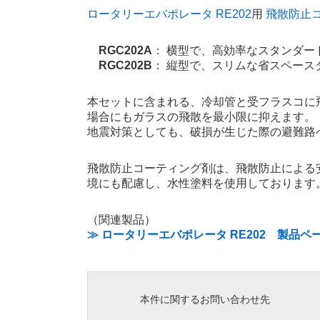
ロータリーエバポレータ RE202
用
飛散防止コ
RGC202A
： 横型で、高効率なスタンダー
RGC202B
： 縦型で、スリムな省スペース
本セットに含まれる、冷却管と受フラスコに
場合にもガラスの飛散を最小限に抑えます。
地震対策としても、破損が生じた際の避難路
飛散防止コーティング剤は、飛散防止による
境にも配慮し、水性塗料を使用しております
（関連製品）
≫ ロータリーエバポレータ RE202 製品ペ
本件に関するお問い合わせ先