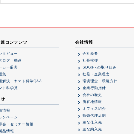
関連コンテンツ
会社情報
ンタビュー
会社概要
タログ・動画
社長挨拶
ーカー辞典
SDGsへの取り組み
語集
社是・企業理念
題解決！ヤマト科学Q&A
環境理念・環境方針
マト科学賞
企業行動指針
会社の歴史
らせ
所在地情報
オフィス紹介
着情報
販売代理店網
ャンペーン
主な仕入先
示会・セミナー情報
主な納入先
製品情報