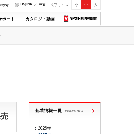
English
／
中文
文字サイズ
小
中
大
内検索
サポート
カタログ・動画
せ
新着情報一覧
What’s New
発売
2026年