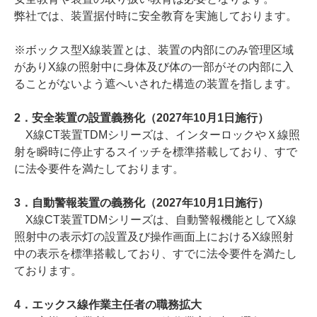
弊社では、装置据付時に安全教育を実施しております。
※ボックス型X線装置とは、装置の内部にのみ管理区域
がありX線の照射中に身体及び体の一部がその内部に入
ることがないよう遮へいされた構造の装置を指します。
2．安全装置の設置義務化（2027年10月1日施行）
X線CT装置TDMシリーズは、インターロックやＸ線照
射を瞬時に停止するスイッチを標準搭載しており、すで
に法令要件を満たしております。
3．自動警報装置の義務化（2027年10月1日施行）
X線CT装置TDMシリーズは、自動警報機能としてX線
照射中の表示灯の設置及び操作画面上におけるX線照射
中の表示を標準搭載しており、すでに法令要件を満たし
ております。
4．エックス線作業主任者の職務拡大