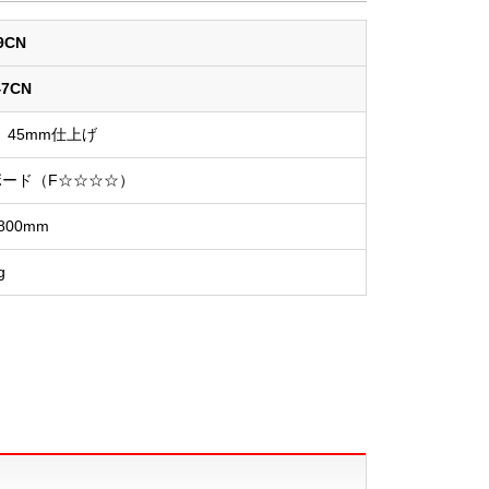
9CN
47CN
45mm仕上げ
ード（F☆☆☆☆）
×800mm
g