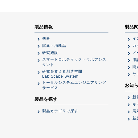
製品情報
製品
機器
イ
試薬・消耗品
カ
研究施設
メ
スマートロボティック・ラボアシス
用
タント
問
研究を変える創造空間
ヤ
Lab Scape System
トータルシステムエンジニアリング
お知
サービス
新
製品を探す
キ
製品カテゴリで探す
展
新