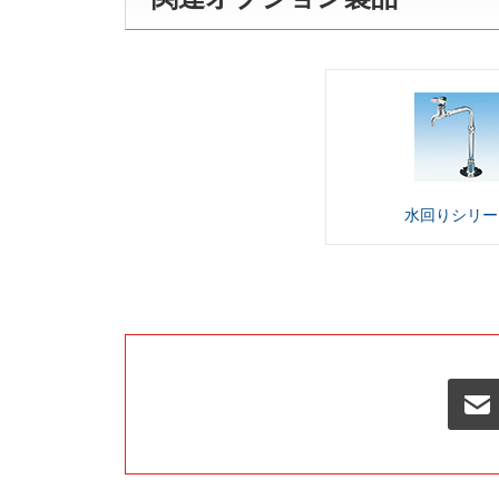
水回り
シリー