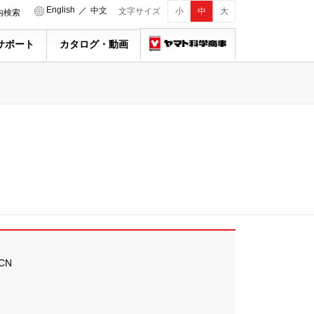
English
／
中文
文字サイズ
小
中
大
内検索
サポート
カタログ・動画
CN