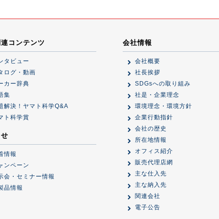
関連コンテンツ
会社情報
ンタビュー
会社概要
タログ・動画
社長挨拶
ーカー辞典
SDGsへの取り組み
語集
社是・企業理念
題解決！ヤマト科学Q&A
環境理念・環境方針
マト科学賞
企業行動指針
会社の歴史
らせ
所在地情報
オフィス紹介
着情報
販売代理店網
ャンペーン
主な仕入先
示会・セミナー情報
主な納入先
製品情報
関連会社
電子公告