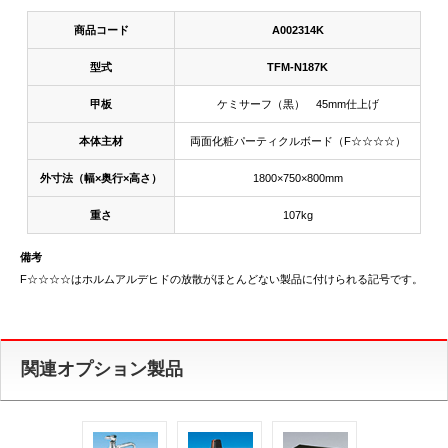
商品コード
A002314K
型式
TFM-N187K
甲板
ケミサーフ（黒） 45mm仕上げ
本体主材
両面化粧パーティクルボード（F☆☆☆☆）
外寸法（幅×奥行×高さ）
1800×750×800mm
重さ
107kg
備考
F☆☆☆☆はホルムアルデヒドの放散がほとんどない製品に付けられる記号です。
関連オプション製品