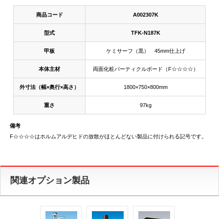
商品コード
A002307K
型式
TFK-N187K
甲板
ケミサーフ（黒） 45mm仕上げ
本体主材
両面化粧パーティクルボード（F☆☆☆☆）
外寸法（幅×奥行×高さ）
1800×750×800mm
重さ
97kg
備考
F☆☆☆☆はホルムアルデヒドの放散がほとんどない製品に付けられる記号です。
関連オプション製品