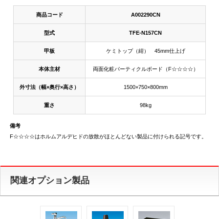
商品コード
A002290CN
型式
TFE-N157CN
甲板
ケミトップ（紺） 45mm仕上げ
本体主材
両面化粧パーティクルボード（F☆☆☆☆）
外寸法（幅×奥行×高さ）
1500×750×800mm
重さ
98kg
備考
F☆☆☆☆はホルムアルデヒドの放散がほとんどない製品に付けられる記号です。
関連オプション製品