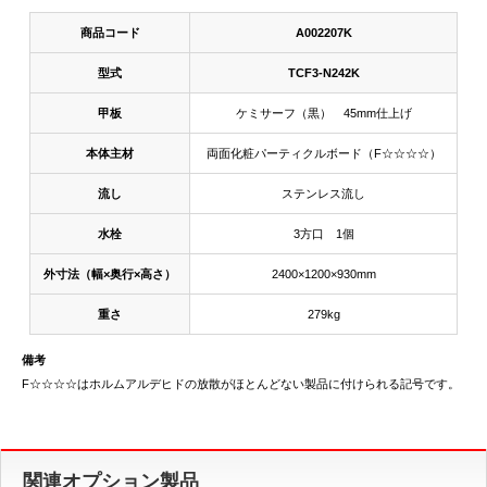
商品コード
A002207K
型式
TCF3-N242K
甲板
ケミサーフ（黒） 45mm仕上げ
本体主材
両面化粧パーティクルボード（F☆☆☆☆）
流し
ステンレス流し
水栓
3方口 1個
外寸法（幅×奥行×高さ）
2400×1200×930mm
重さ
279kg
備考
F☆☆☆☆はホルムアルデヒドの放散がほとんどない製品に付けられる記号です。
関連オプション製品