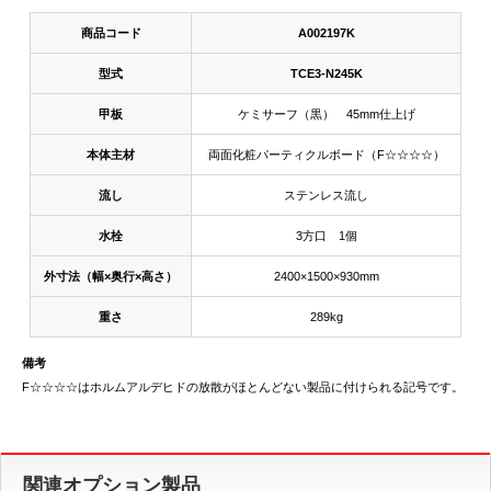
商品コード
A002197K
型式
TCE3-N245K
甲板
ケミサーフ（黒） 45mm仕上げ
本体主材
両面化粧パーティクルボード（F☆☆☆☆）
流し
ステンレス流し
水栓
3方口 1個
外寸法（幅×奥行×高さ）
2400×1500×930mm
重さ
289kg
備考
F☆☆☆☆はホルムアルデヒドの放散がほとんどない製品に付けられる記号です。
関連オプション製品