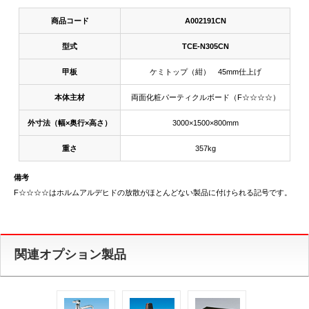
商品コード
A002191CN
型式
TCE-N305CN
甲板
ケミトップ（紺） 45mm仕上げ
本体主材
両面化粧パーティクルボード（F☆☆☆☆）
外寸法（幅×奥行×高さ）
3000×1500×800mm
重さ
357kg
備考
F☆☆☆☆はホルムアルデヒドの放散がほとんどない製品に付けられる記号です。
関連オプション製品