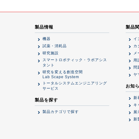
製品情報
製品
機器
イ
試薬・消耗品
カ
研究施設
メ
スマートロボティック・ラボアシス
用
タント
問
研究を変える創造空間
ヤ
Lab Scape System
トータルシステムエンジニアリング
お知
サービス
新
製品を探す
キ
製品カテゴリで探す
展
新