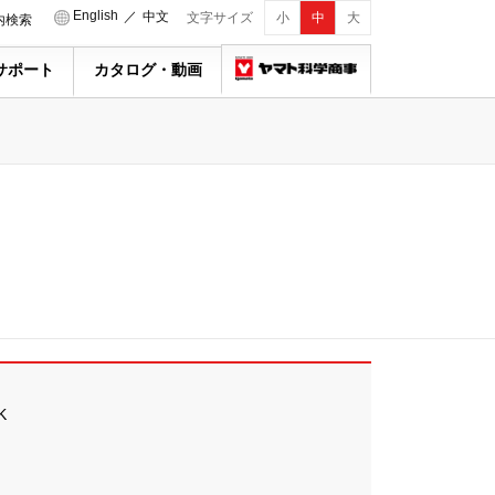
English
／
中文
文字サイズ
小
中
大
内検索
サポート
カタログ・動画
K