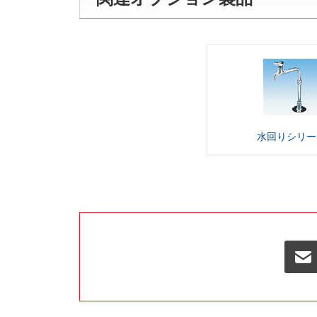
水回り
シリー