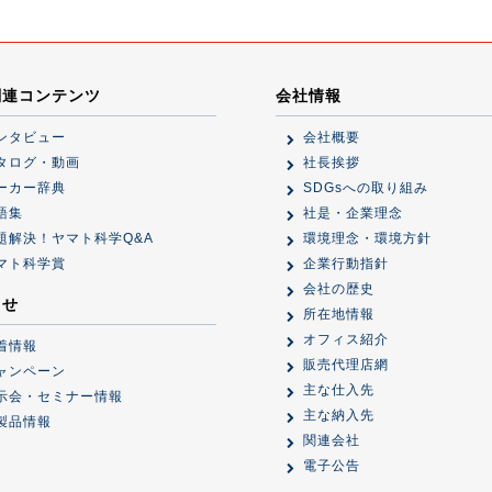
関連コンテンツ
会社情報
ンタビュー
会社概要
タログ・動画
社長挨拶
ーカー辞典
SDGsへの取り組み
語集
社是・企業理念
題解決！ヤマト科学Q&A
環境理念・環境方針
マト科学賞
企業行動指針
会社の歴史
らせ
所在地情報
オフィス紹介
着情報
販売代理店網
ャンペーン
主な仕入先
示会・セミナー情報
主な納入先
製品情報
関連会社
電子公告