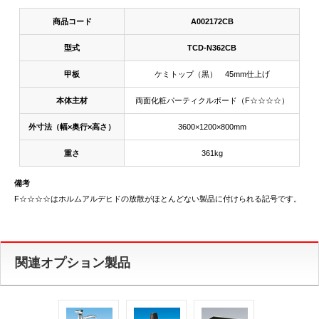
商品コード
A002172CB
型式
TCD-N362CB
甲板
ケミトップ（黒） 45mm仕上げ
本体主材
両面化粧パーティクルボード（F☆☆☆☆）
外寸法（幅×奥行×高さ）
3600×1200×800mm
重さ
361kg
備考
F☆☆☆☆はホルムアルデヒドの放散がほとんどない製品に付けられる記号です。
関連オプション製品