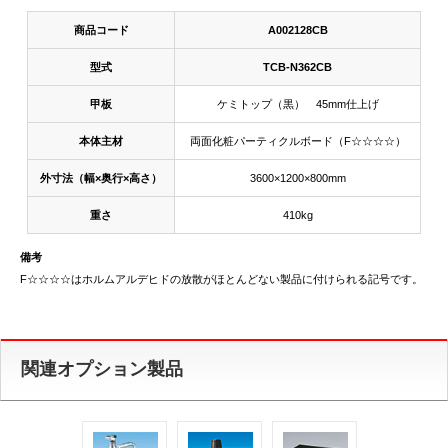
商品コード
A002128CB
型式
TCB-N362CB
甲板
ケミトップ（黒） 45mm仕上げ
本体主材
両面化粧パーティクルボード（F☆☆☆☆）
外寸法（幅×奥行×高さ）
3600×1200×800mm
重さ
410kg
備考
F☆☆☆☆はホルムアルデヒドの放散がほとんどない製品に付けられる記号です。
関連オプション製品