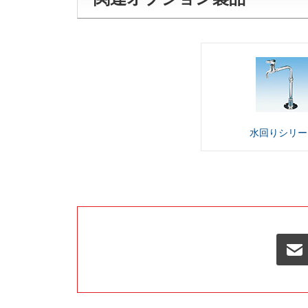
水回り
シリー