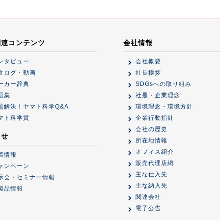
関連コンテンツ
会社情報
ンタビュー
会社概要
タログ・動画
社長挨拶
ーカー辞典
SDGsへの取り組み
語集
社是・企業理念
題解決！ヤマト科学Q&A
環境理念・環境方針
マト科学賞
企業行動指針
会社の歴史
らせ
所在地情報
オフィス紹介
着情報
販売代理店網
ャンペーン
主な仕入先
示会・セミナー情報
主な納入先
製品情報
関連会社
電子公告