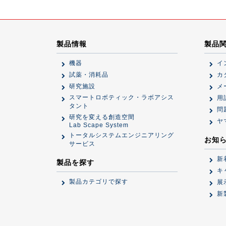
製品情報
製品
機器
イ
試薬・消耗品
カ
研究施設
メ
スマートロボティック・ラボアシス
用
タント
問
研究を変える創造空間
ヤ
Lab Scape System
トータルシステムエンジニアリング
お知
サービス
新
製品を探す
キ
製品カテゴリで探す
展
新