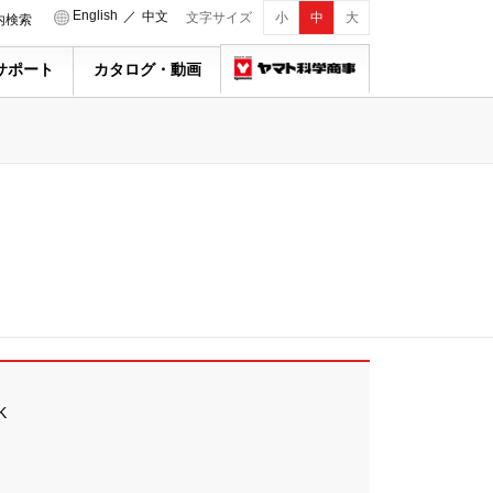
English
／
中文
文字サイズ
小
中
大
内検索
サポート
カタログ・動画
K