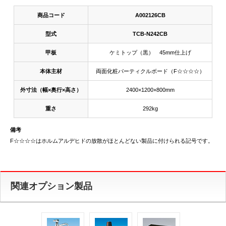
商品コード
A002126CB
型式
TCB-N242CB
甲板
ケミトップ（黒） 45mm仕上げ
本体主材
両面化粧パーティクルボード（F☆☆☆☆）
外寸法（幅×奥行×高さ）
2400×1200×800mm
重さ
292kg
備考
F☆☆☆☆はホルムアルデヒドの放散がほとんどない製品に付けられる記号です。
関連オプション製品