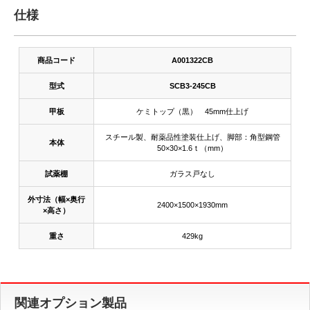
仕様
商品コード
A001322CB
型式
SCB3-245CB
甲板
ケミトップ（黒） 45mm仕上げ
スチール製、耐薬品性塗装仕上げ、脚部：角型鋼管
本体
50×30×1.6ｔ（mm）
試薬棚
ガラス戸なし
外寸法（幅×奥行
2400×1500×1930mm
×高さ）
重さ
429kg
関連オプション製品