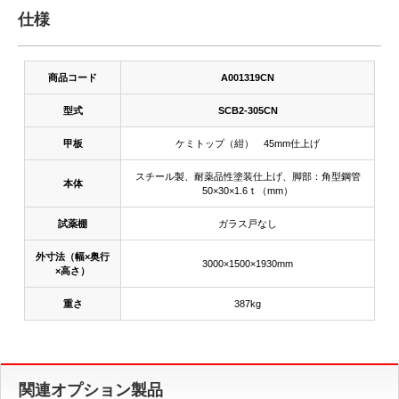
仕様
商品コード
A001319CN
型式
SCB2-305CN
甲板
ケミトップ（紺） 45mm仕上げ
スチール製、耐薬品性塗装仕上げ、脚部：角型鋼管
本体
50×30×1.6ｔ（mm）
試薬棚
ガラス戸なし
外寸法（幅×奥行
3000×1500×1930mm
×高さ）
重さ
387kg
関連オプション製品