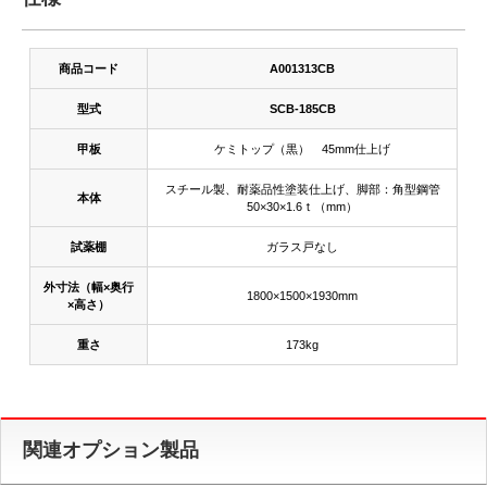
商品コード
A001313CB
型式
SCB-185CB
甲板
ケミトップ（黒） 45mm仕上げ
スチール製、耐薬品性塗装仕上げ、脚部：角型鋼管
本体
50×30×1.6ｔ（mm）
試薬棚
ガラス戸なし
外寸法（幅×奥行
1800×1500×1930mm
×高さ）
重さ
173kg
関連オプション製品