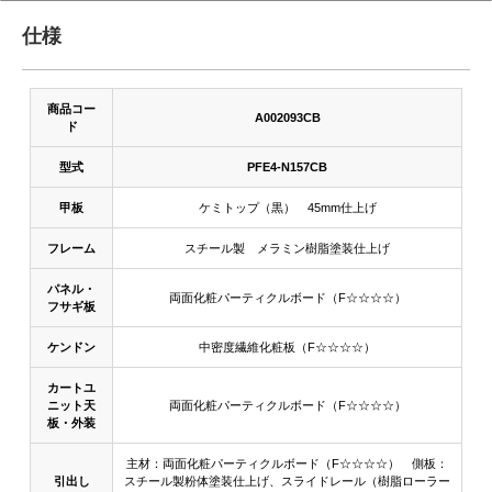
仕様
商品コー
A002093CB
ド
型式
PFE4-N157CB
甲板
ケミトップ（黒） 45mm仕上げ
フレーム
スチール製 メラミン樹脂塗装仕上げ
パネル・
両面化粧パーティクルボード（F☆☆☆☆）
フサギ板
ケンドン
中密度繊維化粧板（F☆☆☆☆）
カートユ
ニット天
両面化粧パーティクルボード（F☆☆☆☆）
板・外装
主材：両面化粧パーティクルボード（F☆☆☆☆） 側板：
引出し
スチール製粉体塗装仕上げ、スライドレール（樹脂ローラー