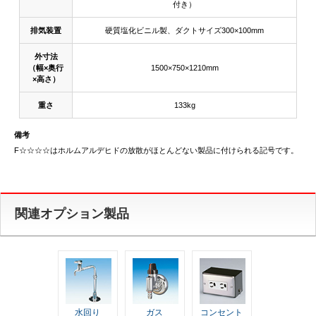
付き）
排気装置
硬質塩化ビニル製、ダクトサイズ300×100mm
外寸法
（幅×奥行
1500×750×1210mm
×高さ）
重さ
133kg
備考
F☆☆☆☆はホルムアルデヒドの放散がほとんどない製品に付けられる記号です。
関連オプション製品
水回り
ガス
コンセント