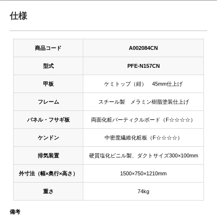
仕様
商品コード
A002084CN
型式
PFE-N157CN
甲板
ケミトップ（紺） 45mm仕上げ
フレーム
スチール製 メラミン樹脂塗装仕上げ
パネル・フサギ板
両面化粧パーティクルボード（F☆☆☆☆）
ケンドン
中密度繊維化粧板（F☆☆☆☆）
排気装置
硬質塩化ビニル製、ダクトサイズ300×100mm
外寸法（幅×奥行×高さ）
1500×750×1210mm
重さ
74kg
備考