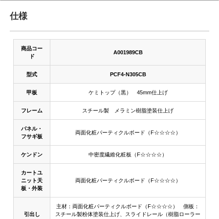
仕様
商品コー
A001989CB
ド
型式
PCF4-N305CB
甲板
ケミトップ（黒） 45mm仕上げ
フレーム
スチール製 メラミン樹脂塗装仕上げ
パネル・
両面化粧パーティクルボード（F☆☆☆☆）
フサギ板
ケンドン
中密度繊維化粧板（F☆☆☆☆）
カートユ
ニット天
両面化粧パーティクルボード（F☆☆☆☆）
板・外装
主材：両面化粧パーティクルボード（F☆☆☆☆） 側板：
引出し
スチール製粉体塗装仕上げ、スライドレール（樹脂ローラー