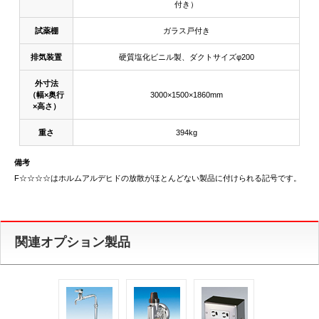
付き）
試薬棚
ガラス戸付き
排気装置
硬質塩化ビニル製、ダクトサイズφ200
外寸法
（幅×奥行
3000×1500×1860mm
×高さ）
重さ
394kg
備考
F☆☆☆☆はホルムアルデヒドの放散がほとんどない製品に付けられる記号です。
関連オプション製品