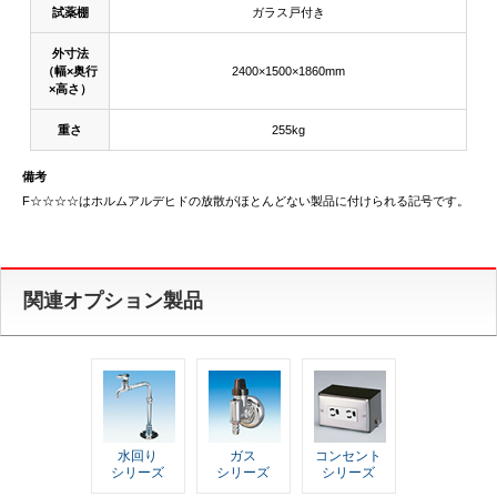
試薬棚
ガラス戸付き
外寸法
（幅×奥行
2400×1500×1860mm
×高さ）
重さ
255kg
備考
F☆☆☆☆はホルムアルデヒドの放散がほとんどない製品に付けられる記号です。
関連オプション製品
水回り
ガス
コンセント
シリーズ
シリーズ
シリーズ