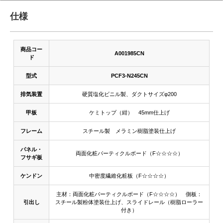
仕様
商品コー
A001985CN
ド
型式
PCF3-N245CN
排気装置
硬質塩化ビニル製、ダクトサイズφ200
甲板
ケミトップ（紺） 45mm仕上げ
フレーム
スチール製 メラミン樹脂塗装仕上げ
パネル・
両面化粧パーティクルボード（F☆☆☆☆）
フサギ板
ケンドン
中密度繊維化粧板（F☆☆☆☆）
主材：両面化粧パーティクルボード（F☆☆☆☆） 側板：
引出し
スチール製粉体塗装仕上げ、スライドレール（樹脂ローラー
付き）